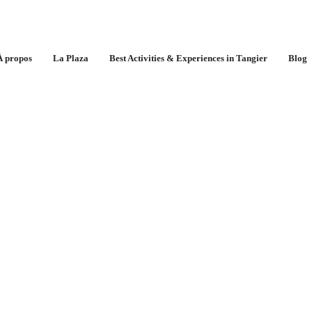
 Séjours d’Exception
À propos
La Plaza
Best Activities & Experiences in Tangier
Blog