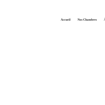
Réservations Hôtel au Maroc :
Accueil
Nos Chambres
Table of Contents