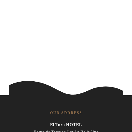
OUR ADDRESS
El Toro HOTEL
Route de Tetouan Lot La Belle Vue