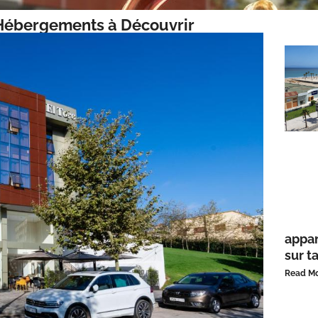
 Hébergements à Découvrir
appar
sur t
Read Mo