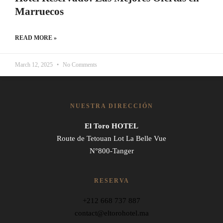
Marruecos
READ MORE »
March 12, 2025
No Comments
NUESTRA DIRECCIÓN
El Toro HOTEL
Route de Tetouan Lot La Belle Vue
N°800-Tanger
RESERVA
+212 668 737 887
contact@eltorohotel.ma