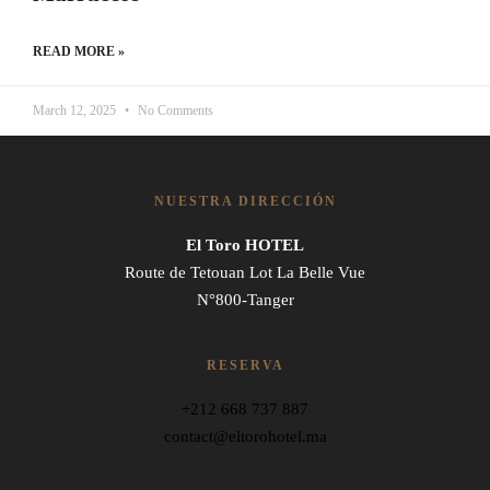
READ MORE »
March 12, 2025
No Comments
NUESTRA DIRECCIÓN
El Toro HOTEL
Route de Tetouan Lot La Belle Vue
N°800-Tanger
RESERVA
+212 668 737 887
contact@eltorohotel.ma