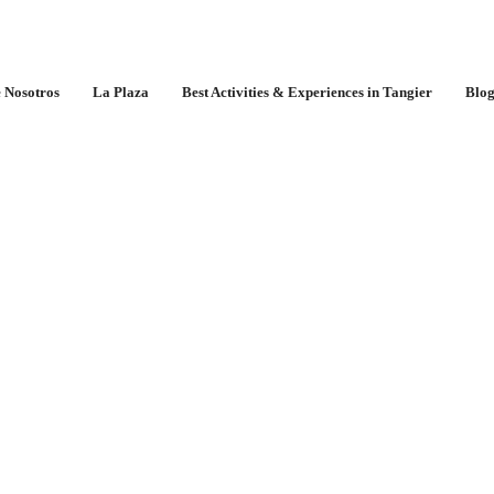
ra y Costumbres Únicas
 Nosotros
La Plaza
Best Activities & Experiences in Tangier
Blo