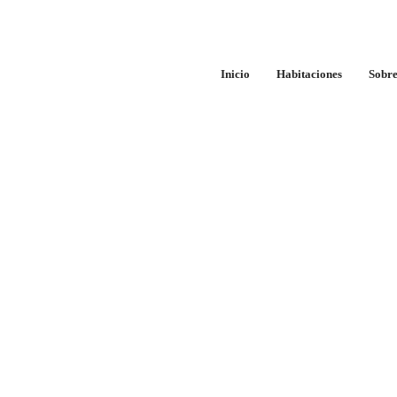
Marruecos Tradiciones: Cultu
Inicio
Habitaciones
Sobre
Table of Contents