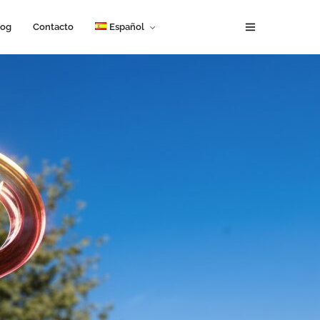
log
Contacto
Español
English
Français
Español