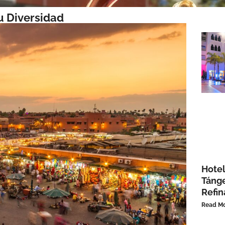
u Diversidad
Hotel
Tánge
Refi
Read Mo